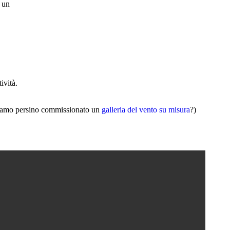
ività.
abbiamo persino commissionato un
galleria del vento su misura
?)