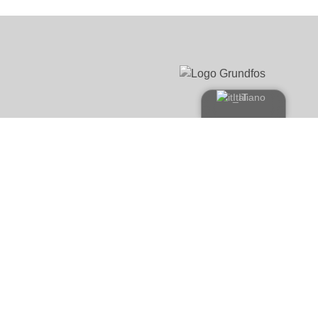
Italiano
Copyright ©2026 Dext Heat Recovery & DEXT Evolution
Sito web di
Instadesign
No Result
Website Carbon