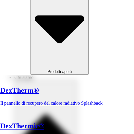
Prodotti aperti
Chi siamo
Dex
Therm
®
Il pannello di recupero del calore radiativo Splashback
Dex
Thermic
®