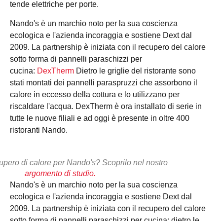
tende elettriche per porte.
Dai un'occhiata al case study Dext e Nando per
saperne di più.
Nando's è un marchio noto per la sua coscienza
ecologica e l'azienda incoraggia e sostiene Dext dal
Visualizzazione
2009. La partnership è iniziata con il recupero del calore
sotto forma di pannelli paraschizzi per
cucina:
DexTherm
Dietro le griglie del ristorante sono
stati montati dei pannelli paraspruzzi che assorbono il
calore in eccesso della cottura e lo utilizzano per
riscaldare l'acqua. DexTherm è ora installato di serie in
tutte le nuove filiali e ad oggi è presente in oltre 400
ristoranti Nando.
cupero di calore per Nando's? Scoprilo nel nostro
argomento di studio.
Nando's è un marchio noto per la sua coscienza
ecologica e l'azienda incoraggia e sostiene Dext dal
2009. La partnership è iniziata con il recupero del calore
sotto forma di pannelli paraschizzi per cucina: dietro le